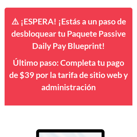
⚠️ ¡ESPERA! ¡Estás a un paso de
desbloquear tu Paquete Passive
Daily Pay Blueprint!
Último paso: Completa tu pago
de $39 por la tarifa de sitio web y
administración