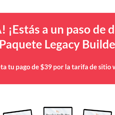
! ¡Estás a un paso de 
 Paquete Legacy Builde
a tu pago de $39 por la tarifa de sitio