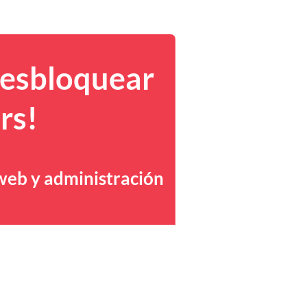
desbloquear
rs!
 web y administración